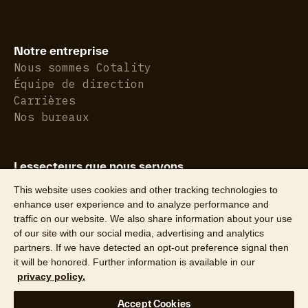
Notre entreprise
Nous sommes Cotality
Équipe de direction
Carrières
Nos bureaux
Lessecteurs que nous servons
Assurance de biens
This website uses cookies and other tracking technologies to
Immobilier résidentiel
enhance user experience and to analyze performance and
traffic on our website. We also share information about your use
of our site with our social media, advertising and analytics
partners. If we have detected an opt-out preference signal then
it will be honored. Further information is available in our
privacy policy.
©2026 CoreLogic, Inc. Tous droits réservés
Accept Cookies