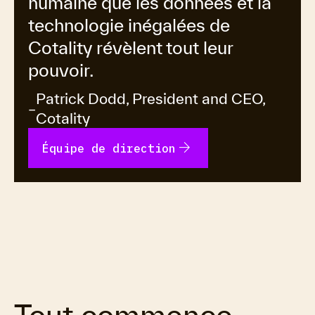
humaine que les données et la
technologie inégalées de
Cotality révèlent tout leur
pouvoir.
Patrick Dodd, President and CEO,
–
Cotality
arrow_forward
Équipe de direction